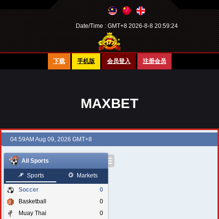
Date/Time :
GMT+8 2026-8-8 20:59:24
下载
手机版
会员登入
注册会员
MAXBET