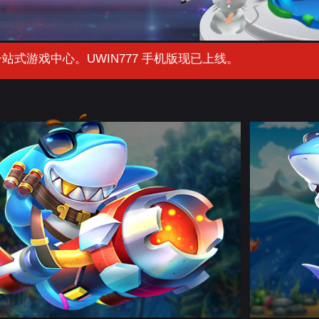
游戏中心。UWIN777 手机版现已上线。