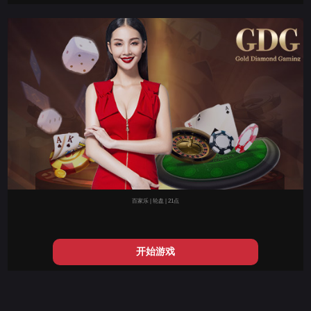
百家乐 | 轮盘 | 21点
开始游戏