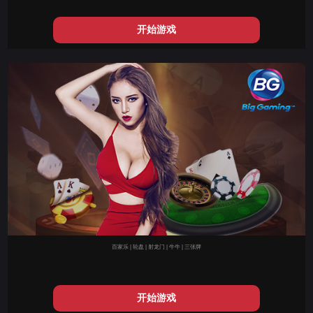
开始游戏
百家乐 | 轮盘 | 射龙门 | 牛牛 | 三张牌
开始游戏