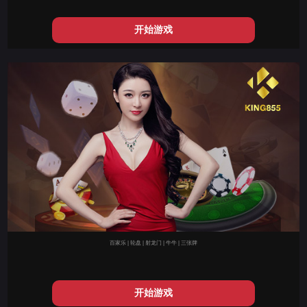
开始游戏
百家乐 | 轮盘 | 射龙门 | 牛牛 | 三张牌
开始游戏