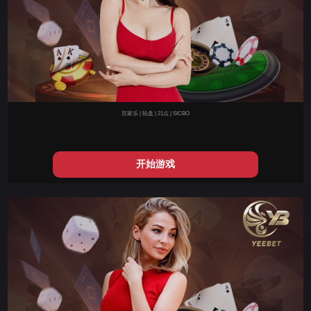
百家乐 | 轮盘 | 21点 | SICBO
开始游戏