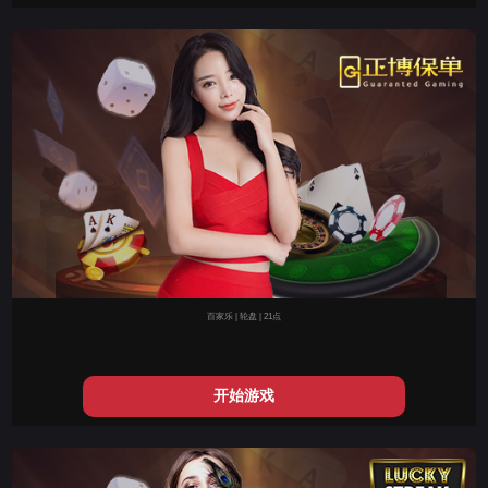
百家乐 | 轮盘 | 21点
开始游戏