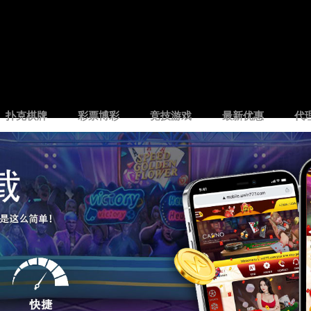
扑克棋牌
彩票博彩
竞技游戏
最新优惠
代