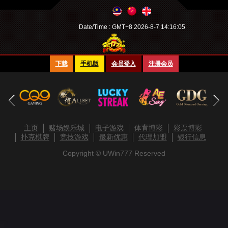
Date/Time :
GMT+8 2026-8-7 14:16:05
下载
手机版
会员登入
注册会员
主页
赌场娱乐城
电子游戏
体育博彩
彩票博彩
扑克棋牌
竞技游戏
最新优惠
代理加盟
银行信息
Copyright © UWin777 Reserved