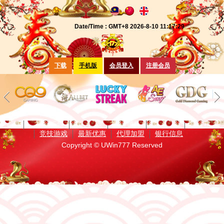
Date/Time :
GMT+8 2026-8-10 11:17:29
下载
手机版
会员登入
注册会员
主页
赌场娱乐城
电子游戏
体育博彩
彩票博彩
扑克棋牌
竞技游戏
最新优惠
代理加盟
银行信息
Copyright © UWin777 Reserved