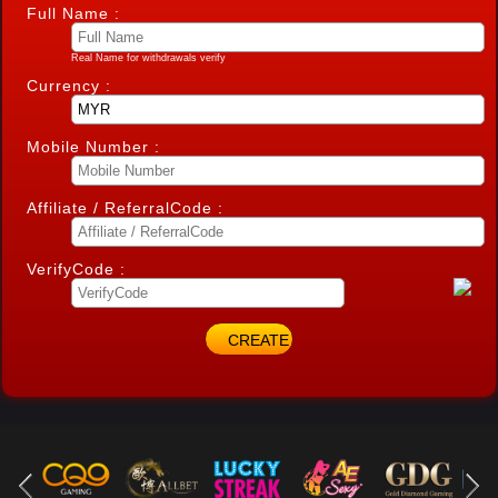
Full Name :
Real Name for withdrawals verify
Currency :
Mobile Number :
Affiliate / ReferralCode :
VerifyCode :