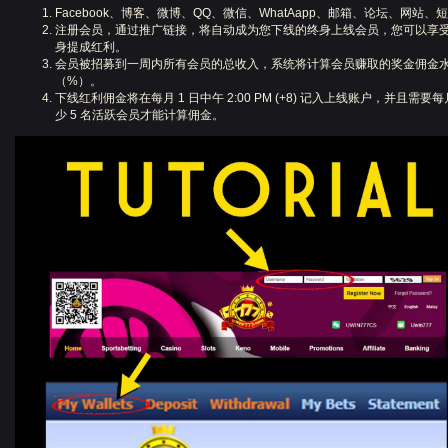
Facebook、博客、微博、QQ、微信、WhatAapp、邮箱、论坛、网站、
注册会员，通过推广链接，将自动成为您下线的终身上线会员，您可以享
身提成红利。
会员被招募到一周内所有会员的总收入，系统将计算会员赚取的奖金佣金
（%）。
下线红利佣金将在每月 1 日中午 2:00 PM (+8) 记入上线账户，并且需要
少 5 名活跃会员才能计算佣金。